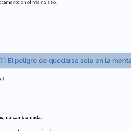
ctamente en el mismo sitio.
🚶‍♂️
El peligro de quedarse solo en la ment
al.
as, no cambia nada.
e leyendo, sino haciendo.