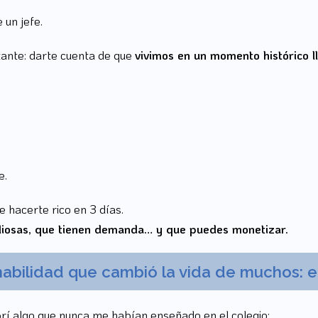
 un jefe.
rtante: darte cuenta de que
vivimos en un momento histórico l
e.
e hacerte rico en 3 días.
aliosas, que tienen demanda… y que puedes monetizar.
abilidad que cambió la vida de muchos: el
rí algo que nunca me habían enseñado en el colegio: