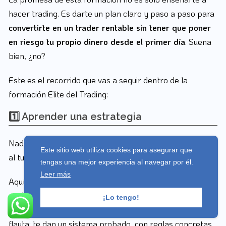
hacer trading. Es darte un plan claro y paso a paso para
convertirte en un trader rentable sin tener que poner
en riesgo tu propio dinero desde el primer día
. Suena
bien, ¿no?
Este es el recorrido que vas a seguir dentro de la
formación Elite del Trading:
1️⃣ Aprender una estrategia
Nada de andar como pollo sin cabeza mirando gráficos
Este sitio web utiliza cookies para asegurar que
al tuntún.
tengas una mejor experiencia al navegar por él.
Leer más
Aquí lo primero es
aprender una estrategia clara y
replicable
, paso a paso. Pako Thawani y su equipo no
¡Lo tengo!
quieren que vayas “probando” cosas a ver si suena la
flauta; te dan un sistema probado, con reglas concretas,