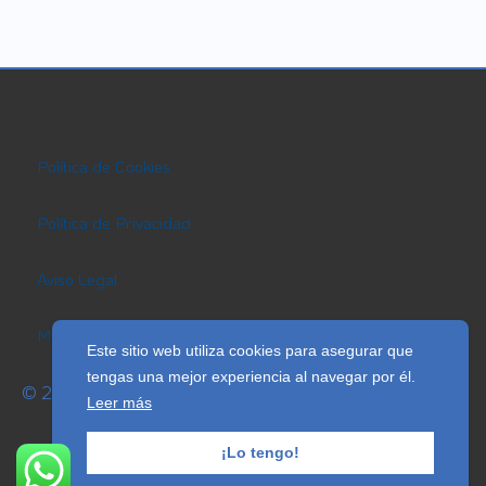
Política de Cookies
Política de Privacidad
Aviso Legal
Más información sobre las Cookies
Este sitio web utiliza cookies para asegurar que
tengas una mejor experiencia al navegar por él.
© 2026 EmprendimientoDigital360 · Todos los derechos
Leer más
reservados
¡Lo tengo!